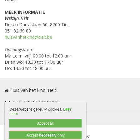
MEER INFORMATIE
Welzijn Tielt
Deken Darraslaan 60, 8700 Tielt
051 82 69 00
huisvanhetkind@tielt.be
Openingsuren:
Ma t.e.m. vrij: 09.00 tot 12.00 uur
Di en wo: 13.30 tot 17.00 uur
Do: 13.30 tot 18.00 uur
Huis van het kind Tielt
huisvanhetkind@tielt.be
Deze website gebruikt cookies.
Lees
meer
Disclaimer
Privacybeleid

Accept all
Accept necessary only
Website door Livalos