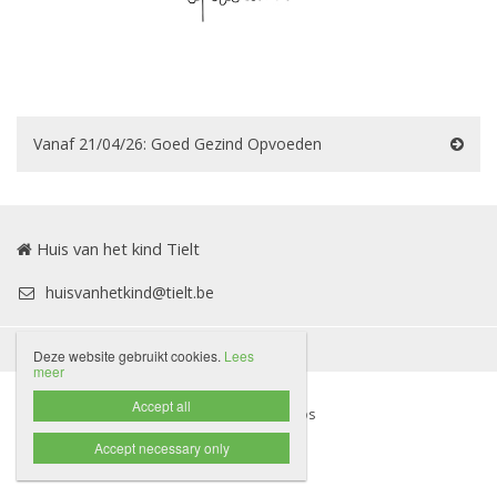
Vanaf 21/04/26: Goed Gezind Opvoeden
Huis van het kind Tielt
huisvanhetkind@tielt.be
Disclaimer
Privacybeleid

Deze website gebruikt cookies.
Lees
meer
Accept all
Website door Livalos
Accept necessary only