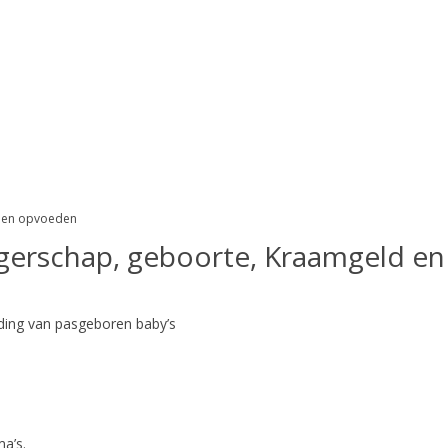
d en opvoeden
erschap, geboorte, Kraamgeld e
ing van pasgeboren baby’s
a’s.