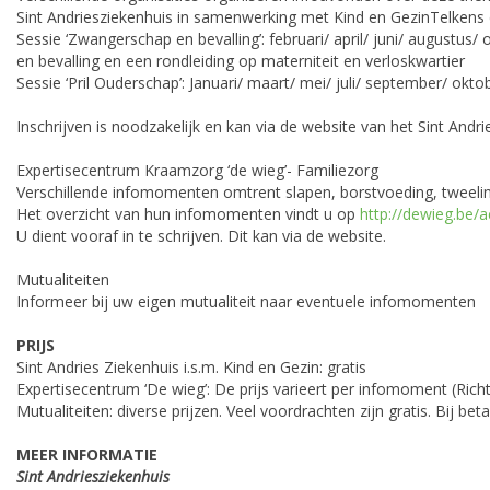
Sint Andriesziekenhuis in samenwerking met Kind en GezinTelkens
Sessie ‘Zwangerschap en bevalling’: februari/ april/ juni/ augustu
en bevalling en een rondleiding op materniteit en verloskwartier
Sessie ‘Pril Ouderschap’: Januari/ maart/ mei/ juli/ september/ okto
Inschrijven is noodzakelijk en kan via de website van het Sint Andr
Expertisecentrum Kraamzorg ‘de wieg’- Familiezorg
Verschillende infomomenten omtrent slapen, borstvoeding, tweeli
Het overzicht van hun infomomenten vindt u op
http://dewieg.be/ac
U dient vooraf in te schrijven. Dit kan via de website.
Mutualiteiten
Informeer bij uw eigen mutualiteit naar eventuele infomomenten
PRIJS
Sint Andries Ziekenhuis i.s.m. Kind en Gezin: gratis
Expertisecentrum ‘De wieg’: De prijs varieert per infomoment (Richt
Mutualiteiten: diverse prijzen. Veel voordrachten zijn gratis. Bij bet
MEER INFORMATIE
Sint Andriesziekenhuis