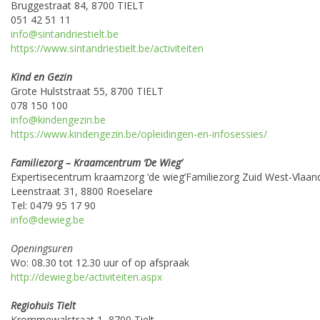
Bruggestraat 84, 8700 TIELT
051 42 51 11
info@sintandriestielt.be
https://www.sintandriestielt.be/activiteiten
Kind en Gezin
Grote Hulststraat 55, 8700 TIELT
078 150 100
info@kindengezin.be
https://www.kindengezin.be/opleidingen-en-infosessies/
Familiezorg – Kraamcentrum ‘De Wieg’
Expertisecentrum kraamzorg ‘de wieg’Familiezorg Zuid West-Vlaan
Leenstraat 31, 8800 Roeselare
Tel: 0479 95 17 90
info@dewieg.be
Openingsuren
Wo: 08.30 tot 12.30 uur of op afspraak
http://dewieg.be/activiteiten.aspx
Regiohuis Tielt
Krommewalstraat 1, 8700 Tielt