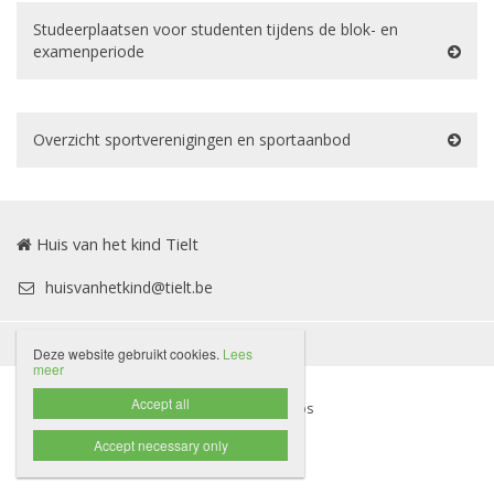
Studeerplaatsen voor studenten tijdens de blok- en
examenperiode
Overzicht sportverenigingen en sportaanbod
Huis van het kind Tielt
huisvanhetkind@tielt.be
Disclaimer
Privacybeleid

Deze website gebruikt cookies.
Lees
meer
Accept all
Website door Livalos
Accept necessary only