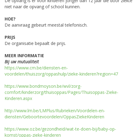
De opvang is er voor kinderen jonger dan 12 jaar die door ziekte
niet naar de opvang of school kunnen.
HOE?
De aanvraag gebeurt meestal telefonisch.
PRIJS
De organisatie bepaalt de prijs.
MEER INFORMATIE
Bij uw mutualiteit
https://www.cm.be/diensten-en-
voordelen/thuiszorg/oppashulp/zieke-kinderen?region=47
https://www.bondmoyson.be/wvl/zorg-
comfort/kinderzorg/thuisoppas/Pages/Thuisoppas-Zieke-
Kinderen.aspx
http://www.lm.be/LMPlus/Rubrieken/Voordelen-en-
diensten/Geboortevoordelen/OppasZiekeKinderen
https://www.oz.be/gezondheid/wat-te-doen-bij/baby-op-
komst/oppas-zieke-kinderen